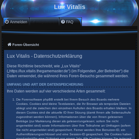
Lux Vitalis
Anmelden
Registrieren
FAQ
Foren-Übersicht
Lux Vitalis - Datenschutzerklärung
Diese Richtlinie beschreibt, wie „Lux Vitalis“
(„https://lux.vitalis.thegamemaster.de“) (im Folgenden „der Betreiber“) die
Daten verwendet, die während Ihres Foren-Besuchs gesammelt werden.
UMFANG UND ART DER DATENSPEICHERUNG
Ihre Daten werden auf vier verschiedene Arten gesammelt:
Die Forensoftware phpBB erstellt bei Ihrem Besuch des Boards mehrere
Cookies. Cookies sind kleine Textdateien, die Ihr Browser als temporäre Dateien
ablegt und die zwischen den einzelnen Aufrufen des Boards erhalten bleiben. In
diesen Cookies sind die aktuelle ID Ihrer Sitzung (damit Ihnen alle Seitenaufrufe
zugeordnet werden können), Informationen über die von Ihnen gelesenen
Beiträge (zur Markierung dieser als gelesen/ungelesen; sofern Sie nicht
angemeldet sind) sowie Informationen über Ihre Teilnahme an Umfragen (sofern
Sie nicht angemeldet sind) gespeichert. Ferner werden Ihre Benutzer-ID, ein
Authentifizierungsschlüssel und eine Session-ID gespeichert. Die Cookies haben
standardmäßig eine Gültigkeit von einem Jahr. Alle Cookies können Sie jederzeit