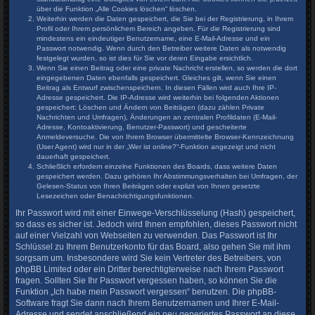
über die Funktion „Alle Cookies löschen“ löschen.
Weiterhin werden die Daten gespeichert, die Sie bei der Registrierung, in Ihrem
Profil oder Ihrem persönlichem Bereich angeben. Für die Registrierung sind
mindestens ein eindeutiger Benutzername, eine E-Mail-Adresse und ein
Passwort notwendig. Wenn durch den Betreiber weitere Daten als notwendig
festgelegt wurden, so ist dies für Sie vor deren Eingabe ersichtlich.
Wenn Sie einen Beitrag oder eine private Nachricht erstellen, so werden die dort
eingegebenen Daten ebenfalls gespeichert. Gleiches gilt, wenn Sie einen
Beitrag als Entwurf zwischenspeichern. In diesen Fällen wird auch Ihre IP-
Adresse gespeichert. Die IP-Adresse wird weiterhin bei folgenden Aktionen
gespeichert: Löschen und Ändern von Beiträgen (dazu zählen Private
Nachrichten und Umfragen), Änderungen an zentralen Profildaten (E-Mail-
Adresse, Kontoaktivierung, Benutzer-Passwort) und gescheiterte
Anmeldeversuche. Die von Ihrem Browser übermittelte Browser-Kennzeichnung
(User Agent) wird nur in der „Wer ist online?“-Funktion angezeigt und nicht
dauerhaft gespeichert.
Schließlich erfordern einzelne Funktionen des Boards, dass weitere Daten
gespeichert werden. Dazu gehören Ihr Abstimmungsverhalten bei Umfragen, der
Gelesen-Status von Ihren Beiträgen oder explizit von Ihnen gesetzte
Lesezeichen oder Benachrichtigungsfunktionen.
Ihr Passwort wird mit einer Einwege-Verschlüsselung (Hash) gespeichert,
so dass es sicher ist. Jedoch wird Ihnen empfohlen, dieses Passwort nicht
auf einer Vielzahl von Webseiten zu verwenden. Das Passwort ist Ihr
Schlüssel zu Ihrem Benutzerkonto für das Board, also gehen Sie mit ihm
sorgsam um. Insbesondere wird Sie kein Vertreter des Betreibers, von
phpBB Limited oder ein Dritter berechtigterweise nach Ihrem Passwort
fragen. Sollten Sie Ihr Passwort vergessen haben, so können Sie die
Funktion „Ich habe mein Passwort vergessen“ benutzen. Die phpBB-
Software fragt Sie dann nach Ihrem Benutzernamen und Ihrer E-Mail-
Adresse und sendet anschließend ein neu generiertes Passwort an diese