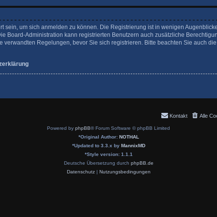
rt sein, um sich anmelden zu können. Die Registrierung ist in wenigen Augenblicke
Die Board-Administration kann registrierten Benutzern auch zusätzliche Berechtigu
verwandten Regelungen, bevor Sie sich registrieren. Bitte beachten Sie auch die
zerklärung
Kontakt
Alle Co
Powered by
phpBB
® Forum Software © phpBB Limited
*
Original Author:
NOTHAL
*
Updated to 3.3.x by
MannixMD
*
Style version: 1.1.1
Deutsche Übersetzung durch
phpBB.de
Datenschutz
|
Nutzungsbedingungen