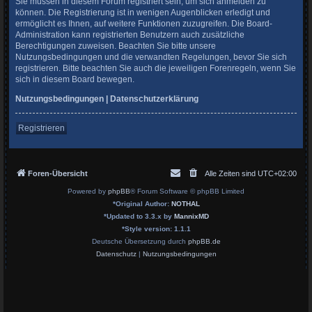
Sie müssen in diesem Forum registriert sein, um sich anmelden zu
können. Die Registrierung ist in wenigen Augenblicken erledigt und
ermöglicht es Ihnen, auf weitere Funktionen zuzugreifen. Die Board-
Administration kann registrierten Benutzern auch zusätzliche
Berechtigungen zuweisen. Beachten Sie bitte unsere
Nutzungsbedingungen und die verwandten Regelungen, bevor Sie sich
registrieren. Bitte beachten Sie auch die jeweiligen Forenregeln, wenn Sie
sich in diesem Board bewegen.
Nutzungsbedingungen
|
Datenschutzerklärung
Registrieren
Foren-Übersicht
Alle Zeiten sind
UTC+02:00
Powered by
phpBB
® Forum Software © phpBB Limited
*
Original Author:
NOTHAL
*
Updated to 3.3.x by
MannixMD
*
Style version: 1.1.1
Deutsche Übersetzung durch
phpBB.de
Datenschutz
|
Nutzungsbedingungen