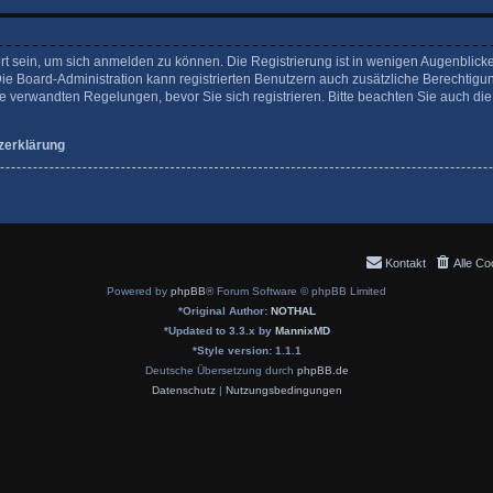
rt sein, um sich anmelden zu können. Die Registrierung ist in wenigen Augenblicke
Die Board-Administration kann registrierten Benutzern auch zusätzliche Berechtigu
verwandten Regelungen, bevor Sie sich registrieren. Bitte beachten Sie auch die
zerklärung
Kontakt
Alle Co
Powered by
phpBB
® Forum Software © phpBB Limited
*
Original Author:
NOTHAL
*
Updated to 3.3.x by
MannixMD
*
Style version: 1.1.1
Deutsche Übersetzung durch
phpBB.de
Datenschutz
|
Nutzungsbedingungen