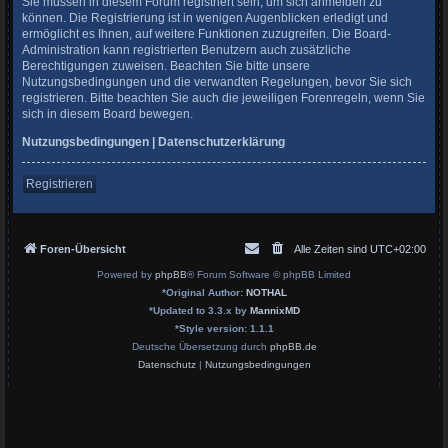
Sie müssen in diesem Forum registriert sein, um sich anmelden zu
können. Die Registrierung ist in wenigen Augenblicken erledigt und
ermöglicht es Ihnen, auf weitere Funktionen zuzugreifen. Die Board-
Administration kann registrierten Benutzern auch zusätzliche
Berechtigungen zuweisen. Beachten Sie bitte unsere
Nutzungsbedingungen und die verwandten Regelungen, bevor Sie sich
registrieren. Bitte beachten Sie auch die jeweiligen Forenregeln, wenn Sie
sich in diesem Board bewegen.
Nutzungsbedingungen
|
Datenschutzerklärung
Registrieren
Foren-Übersicht
Alle Zeiten sind
UTC+02:00
Powered by
phpBB
® Forum Software © phpBB Limited
*
Original Author:
NOTHAL
*
Updated to 3.3.x by
MannixMD
*
Style version: 1.1.1
Deutsche Übersetzung durch
phpBB.de
Datenschutz
|
Nutzungsbedingungen