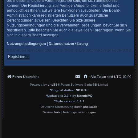
Sie müssen in diesem Forum registriert sein, um sich anmelden zu
können. Die Registrierung ist in wenigen Augenblicken erledigt und
ermöglicht es Ihnen, auf weitere Funktionen zuzugreifen. Die Board-
Administration kann registrierten Benutzern auch zusätzliche
Berechtigungen zuweisen. Beachten Sie bitte unsere
Nutzungsbedingungen und die verwandten Regelungen, bevor Sie sich
registrieren. Bitte beachten Sie auch die jeweiligen Forenregeln, wenn Sie
sich in diesem Board bewegen.
Nutzungsbedingungen
|
Datenschutzerklärung
Registrieren
Foren-Übersicht
Alle Zeiten sind
UTC+02:00
Powered by
phpBB
® Forum Software © phpBB Limited
*
Original Author:
NOTHAL
*
Updated to 3.3.x by
MannixMD
*
Style version: 1.1.1
Deutsche Übersetzung durch
phpBB.de
Datenschutz
|
Nutzungsbedingungen