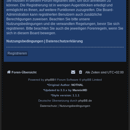
Sie müssen in diesem Forum registriert sein, um sich anmelden zu
können. Die Registrierung ist in wenigen Augenblicken erledigt und
ermöglicht es Ihnen, auf weitere Funktionen zuzugreifen. Die Board-
Administration kann registrierten Benutzern auch zusätzliche
Berechtigungen zuweisen. Beachten Sie bitte unsere
Nutzungsbedingungen und die verwandten Regelungen, bevor Sie sich
registrieren. Bitte beachten Sie auch die jeweiligen Forenregeln, wenn Sie
sich in diesem Board bewegen.
Nutzungsbedingungen
|
Datenschutzerklärung
Registrieren
Foren-Übersicht
Alle Zeiten sind
UTC+02:00
Powered by
phpBB
® Forum Software © phpBB Limited
*
Original Author:
NOTHAL
*
Updated to 3.3.x by
MannixMD
*
Style version: 1.1.1
Deutsche Übersetzung durch
phpBB.de
Datenschutz
|
Nutzungsbedingungen