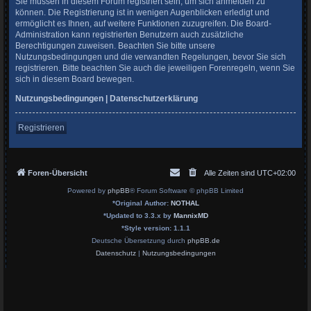
Sie müssen in diesem Forum registriert sein, um sich anmelden zu
können. Die Registrierung ist in wenigen Augenblicken erledigt und
ermöglicht es Ihnen, auf weitere Funktionen zuzugreifen. Die Board-
Administration kann registrierten Benutzern auch zusätzliche
Berechtigungen zuweisen. Beachten Sie bitte unsere
Nutzungsbedingungen und die verwandten Regelungen, bevor Sie sich
registrieren. Bitte beachten Sie auch die jeweiligen Forenregeln, wenn Sie
sich in diesem Board bewegen.
Nutzungsbedingungen
|
Datenschutzerklärung
Registrieren
Foren-Übersicht
Alle Zeiten sind
UTC+02:00
Powered by
phpBB
® Forum Software © phpBB Limited
*
Original Author:
NOTHAL
*
Updated to 3.3.x by
MannixMD
*
Style version: 1.1.1
Deutsche Übersetzung durch
phpBB.de
Datenschutz
|
Nutzungsbedingungen