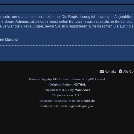
rt sein, um sich anmelden zu können. Die Registrierung ist in wenigen Augenblicke
Die Board-Administration kann registrierten Benutzern auch zusätzliche Berechtigu
verwandten Regelungen, bevor Sie sich registrieren. Bitte beachten Sie auch die
zerklärung
Kontakt
Alle Co
Powered by
phpBB
® Forum Software © phpBB Limited
*
Original Author:
NOTHAL
*
Updated to 3.3.x by
MannixMD
*
Style version: 1.1.1
Deutsche Übersetzung durch
phpBB.de
Datenschutz
|
Nutzungsbedingungen