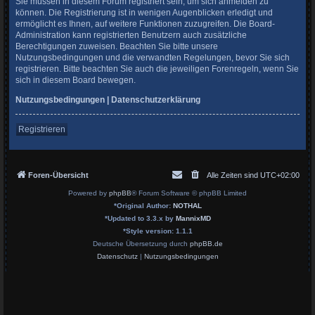
Sie müssen in diesem Forum registriert sein, um sich anmelden zu
können. Die Registrierung ist in wenigen Augenblicken erledigt und
ermöglicht es Ihnen, auf weitere Funktionen zuzugreifen. Die Board-
Administration kann registrierten Benutzern auch zusätzliche
Berechtigungen zuweisen. Beachten Sie bitte unsere
Nutzungsbedingungen und die verwandten Regelungen, bevor Sie sich
registrieren. Bitte beachten Sie auch die jeweiligen Forenregeln, wenn Sie
sich in diesem Board bewegen.
Nutzungsbedingungen
|
Datenschutzerklärung
Registrieren
Foren-Übersicht
Alle Zeiten sind
UTC+02:00
Powered by
phpBB
® Forum Software © phpBB Limited
*
Original Author:
NOTHAL
*
Updated to 3.3.x by
MannixMD
*
Style version: 1.1.1
Deutsche Übersetzung durch
phpBB.de
Datenschutz
|
Nutzungsbedingungen