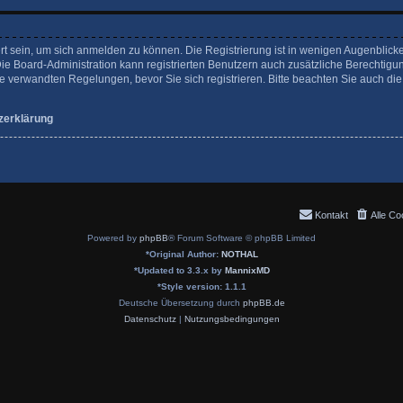
rt sein, um sich anmelden zu können. Die Registrierung ist in wenigen Augenblicke
Die Board-Administration kann registrierten Benutzern auch zusätzliche Berechtigu
verwandten Regelungen, bevor Sie sich registrieren. Bitte beachten Sie auch die
zerklärung
Kontakt
Alle Co
Powered by
phpBB
® Forum Software © phpBB Limited
*
Original Author:
NOTHAL
*
Updated to 3.3.x by
MannixMD
*
Style version: 1.1.1
Deutsche Übersetzung durch
phpBB.de
Datenschutz
|
Nutzungsbedingungen