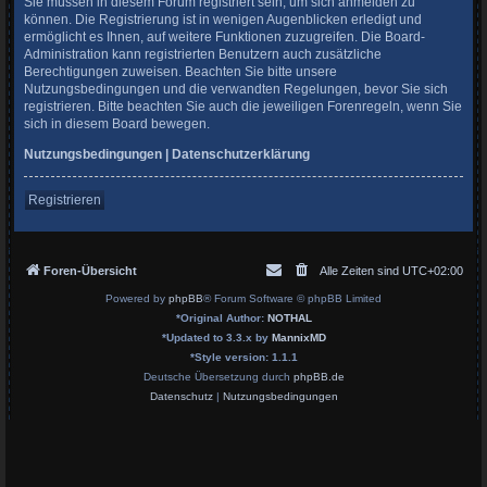
Sie müssen in diesem Forum registriert sein, um sich anmelden zu
können. Die Registrierung ist in wenigen Augenblicken erledigt und
ermöglicht es Ihnen, auf weitere Funktionen zuzugreifen. Die Board-
Administration kann registrierten Benutzern auch zusätzliche
Berechtigungen zuweisen. Beachten Sie bitte unsere
Nutzungsbedingungen und die verwandten Regelungen, bevor Sie sich
registrieren. Bitte beachten Sie auch die jeweiligen Forenregeln, wenn Sie
sich in diesem Board bewegen.
Nutzungsbedingungen
|
Datenschutzerklärung
Registrieren
Foren-Übersicht
Alle Zeiten sind
UTC+02:00
Powered by
phpBB
® Forum Software © phpBB Limited
*
Original Author:
NOTHAL
*
Updated to 3.3.x by
MannixMD
*
Style version: 1.1.1
Deutsche Übersetzung durch
phpBB.de
Datenschutz
|
Nutzungsbedingungen