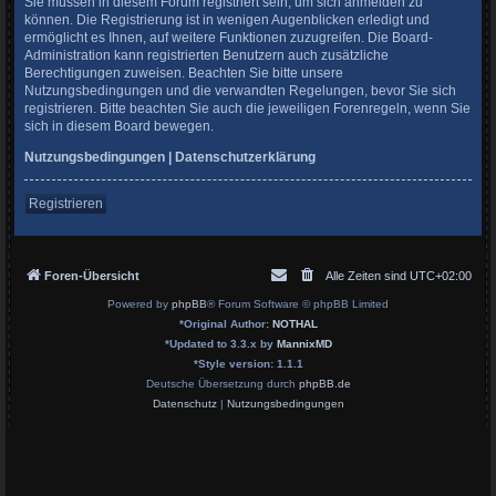
Sie müssen in diesem Forum registriert sein, um sich anmelden zu
können. Die Registrierung ist in wenigen Augenblicken erledigt und
ermöglicht es Ihnen, auf weitere Funktionen zuzugreifen. Die Board-
Administration kann registrierten Benutzern auch zusätzliche
Berechtigungen zuweisen. Beachten Sie bitte unsere
Nutzungsbedingungen und die verwandten Regelungen, bevor Sie sich
registrieren. Bitte beachten Sie auch die jeweiligen Forenregeln, wenn Sie
sich in diesem Board bewegen.
Nutzungsbedingungen
|
Datenschutzerklärung
Registrieren
Foren-Übersicht
Alle Zeiten sind
UTC+02:00
Powered by
phpBB
® Forum Software © phpBB Limited
*
Original Author:
NOTHAL
*
Updated to 3.3.x by
MannixMD
*
Style version: 1.1.1
Deutsche Übersetzung durch
phpBB.de
Datenschutz
|
Nutzungsbedingungen