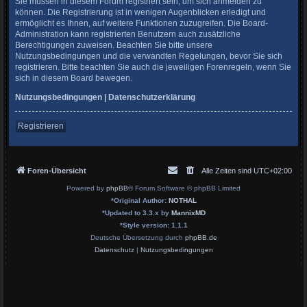
Sie müssen in diesem Forum registriert sein, um sich anmelden zu
können. Die Registrierung ist in wenigen Augenblicken erledigt und
ermöglicht es Ihnen, auf weitere Funktionen zuzugreifen. Die Board-
Administration kann registrierten Benutzern auch zusätzliche
Berechtigungen zuweisen. Beachten Sie bitte unsere
Nutzungsbedingungen und die verwandten Regelungen, bevor Sie sich
registrieren. Bitte beachten Sie auch die jeweiligen Forenregeln, wenn Sie
sich in diesem Board bewegen.
Nutzungsbedingungen
|
Datenschutzerklärung
Registrieren
Foren-Übersicht
Alle Zeiten sind
UTC+02:00
Powered by
phpBB
® Forum Software © phpBB Limited
*
Original Author:
NOTHAL
*
Updated to 3.3.x by
MannixMD
*
Style version: 1.1.1
Deutsche Übersetzung durch
phpBB.de
Datenschutz
|
Nutzungsbedingungen