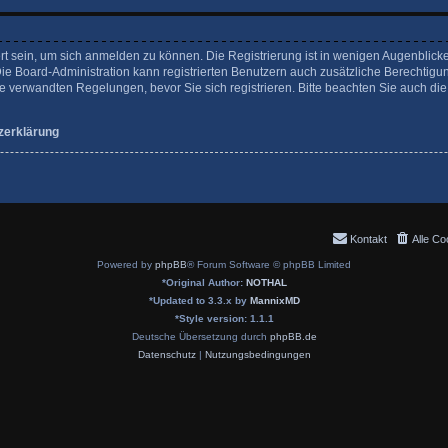
rt sein, um sich anmelden zu können. Die Registrierung ist in wenigen Augenblicke
Die Board-Administration kann registrierten Benutzern auch zusätzliche Berechtigu
verwandten Regelungen, bevor Sie sich registrieren. Bitte beachten Sie auch die
zerklärung
Kontakt
Alle Co
Powered by
phpBB
® Forum Software © phpBB Limited
*
Original Author:
NOTHAL
*
Updated to 3.3.x by
MannixMD
*
Style version: 1.1.1
Deutsche Übersetzung durch
phpBB.de
Datenschutz
|
Nutzungsbedingungen