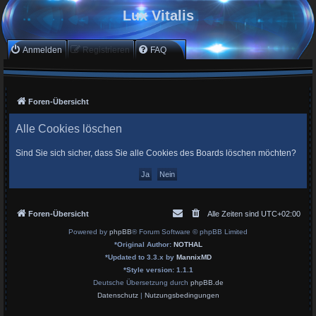
Lux Vitalis
Anmelden
Registrieren
FAQ
Foren-Übersicht
Alle Cookies löschen
Sind Sie sich sicher, dass Sie alle Cookies des Boards löschen möchten?
Foren-Übersicht
Alle Zeiten sind
UTC+02:00
Powered by
phpBB
® Forum Software © phpBB Limited
*
Original Author:
NOTHAL
*
Updated to 3.3.x by
MannixMD
*
Style version: 1.1.1
Deutsche Übersetzung durch
phpBB.de
Datenschutz
|
Nutzungsbedingungen