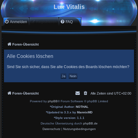
Lux Vitalis
Anmelden
Registrieren
FAQ
Foren-Übersicht
Alle Cookies löschen
Sind Sie sich sicher, dass Sie alle Cookies des Boards löschen möchten?
Foren-Übersicht
Alle Zeiten sind
UTC+02:00
Powered by
phpBB
® Forum Software © phpBB Limited
*
Original Author:
NOTHAL
*
Updated to 3.3.x by
MannixMD
*
Style version: 1.1.1
Deutsche Übersetzung durch
phpBB.de
Datenschutz
|
Nutzungsbedingungen