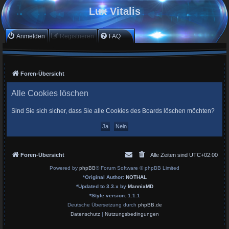
Lux Vitalis
Anmelden
Registrieren
FAQ
Foren-Übersicht
Alle Cookies löschen
Sind Sie sich sicher, dass Sie alle Cookies des Boards löschen möchten?
Foren-Übersicht
Alle Zeiten sind
UTC+02:00
Powered by
phpBB
® Forum Software © phpBB Limited
*
Original Author:
NOTHAL
*
Updated to 3.3.x by
MannixMD
*
Style version: 1.1.1
Deutsche Übersetzung durch
phpBB.de
Datenschutz
|
Nutzungsbedingungen