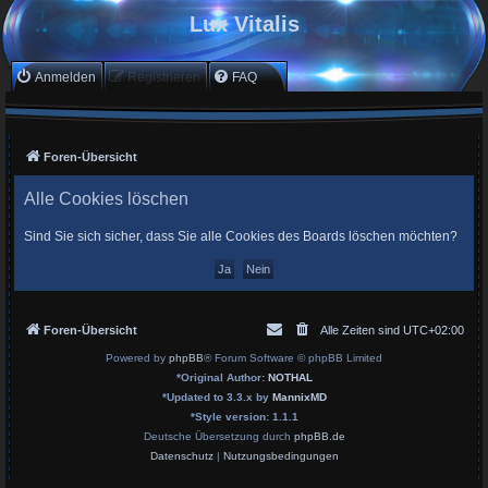
Lux Vitalis
Anmelden
Registrieren
FAQ
Foren-Übersicht
Alle Cookies löschen
Sind Sie sich sicher, dass Sie alle Cookies des Boards löschen möchten?
Foren-Übersicht
Alle Zeiten sind
UTC+02:00
Powered by
phpBB
® Forum Software © phpBB Limited
*
Original Author:
NOTHAL
*
Updated to 3.3.x by
MannixMD
*
Style version: 1.1.1
Deutsche Übersetzung durch
phpBB.de
Datenschutz
|
Nutzungsbedingungen