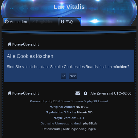
Lux Vitalis
Anmelden
Registrieren
FAQ
Foren-Übersicht
Alle Cookies löschen
Sind Sie sich sicher, dass Sie alle Cookies des Boards löschen möchten?
Foren-Übersicht
Alle Zeiten sind
UTC+02:00
Powered by
phpBB
® Forum Software © phpBB Limited
*
Original Author:
NOTHAL
*
Updated to 3.3.x by
MannixMD
*
Style version: 1.1.1
Deutsche Übersetzung durch
phpBB.de
Datenschutz
|
Nutzungsbedingungen