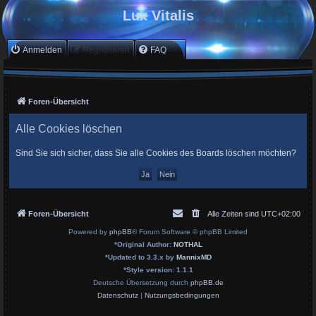
Lux Vitalis
Anmelden
Registrieren
FAQ
Foren-Übersicht
Alle Cookies löschen
Sind Sie sich sicher, dass Sie alle Cookies des Boards löschen möchten?
Foren-Übersicht
Alle Zeiten sind
UTC+02:00
Powered by
phpBB
® Forum Software © phpBB Limited
*
Original Author:
NOTHAL
*
Updated to 3.3.x by
MannixMD
*
Style version: 1.1.1
Deutsche Übersetzung durch
phpBB.de
Datenschutz
|
Nutzungsbedingungen