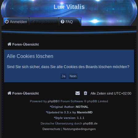
Lux Vitalis
Anmelden
Registrieren
FAQ
Foren-Übersicht
Alle Cookies löschen
Sind Sie sich sicher, dass Sie alle Cookies des Boards löschen möchten?
Foren-Übersicht
Alle Zeiten sind
UTC+02:00
Powered by
phpBB
® Forum Software © phpBB Limited
*
Original Author:
NOTHAL
*
Updated to 3.3.x by
MannixMD
*
Style version: 1.1.1
Deutsche Übersetzung durch
phpBB.de
Datenschutz
|
Nutzungsbedingungen