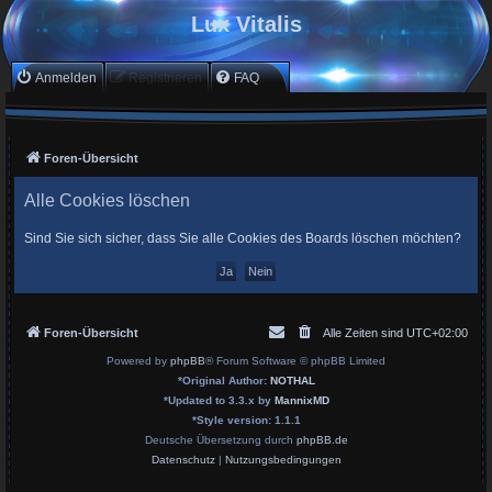
Lux Vitalis
Anmelden
Registrieren
FAQ
Foren-Übersicht
Alle Cookies löschen
Sind Sie sich sicher, dass Sie alle Cookies des Boards löschen möchten?
Foren-Übersicht
Alle Zeiten sind
UTC+02:00
Powered by
phpBB
® Forum Software © phpBB Limited
*
Original Author:
NOTHAL
*
Updated to 3.3.x by
MannixMD
*
Style version: 1.1.1
Deutsche Übersetzung durch
phpBB.de
Datenschutz
|
Nutzungsbedingungen