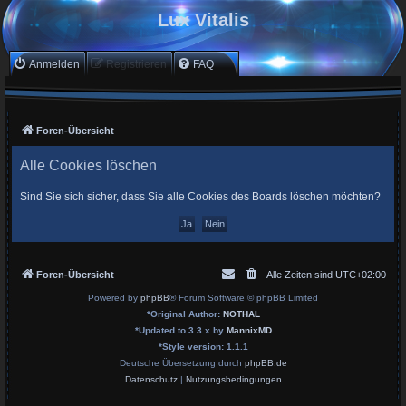
Lux Vitalis
Anmelden
Registrieren
FAQ
Foren-Übersicht
Alle Cookies löschen
Sind Sie sich sicher, dass Sie alle Cookies des Boards löschen möchten?
Foren-Übersicht
Alle Zeiten sind
UTC+02:00
Powered by
phpBB
® Forum Software © phpBB Limited
*
Original Author:
NOTHAL
*
Updated to 3.3.x by
MannixMD
*
Style version: 1.1.1
Deutsche Übersetzung durch
phpBB.de
Datenschutz
|
Nutzungsbedingungen