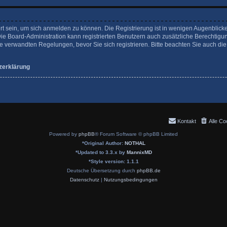
rt sein, um sich anmelden zu können. Die Registrierung ist in wenigen Augenblicke
Die Board-Administration kann registrierten Benutzern auch zusätzliche Berechtigu
verwandten Regelungen, bevor Sie sich registrieren. Bitte beachten Sie auch die
zerklärung
Kontakt
Alle Co
Powered by
phpBB
® Forum Software © phpBB Limited
*
Original Author:
NOTHAL
*
Updated to 3.3.x by
MannixMD
*
Style version: 1.1.1
Deutsche Übersetzung durch
phpBB.de
Datenschutz
|
Nutzungsbedingungen