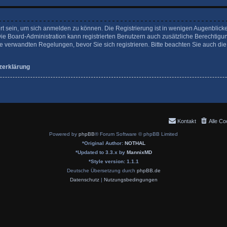
rt sein, um sich anmelden zu können. Die Registrierung ist in wenigen Augenblicke
Die Board-Administration kann registrierten Benutzern auch zusätzliche Berechtigu
verwandten Regelungen, bevor Sie sich registrieren. Bitte beachten Sie auch die
zerklärung
Kontakt
Alle Co
Powered by
phpBB
® Forum Software © phpBB Limited
*
Original Author:
NOTHAL
*
Updated to 3.3.x by
MannixMD
*
Style version: 1.1.1
Deutsche Übersetzung durch
phpBB.de
Datenschutz
|
Nutzungsbedingungen