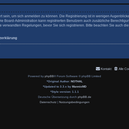
rt sein, um sich anmelden zu können. Die Registrierung ist in wenigen Augenblicke
Die Board-Administration kann registrierten Benutzern auch zusätzliche Berechtigu
verwandten Regelungen, bevor Sie sich registrieren. Bitte beachten Sie auch die
zerklärung
Kontakt
Alle Co
Powered by
phpBB
® Forum Software © phpBB Limited
*
Original Author:
NOTHAL
*
Updated to 3.3.x by
MannixMD
*
Style version: 1.1.1
Deutsche Übersetzung durch
phpBB.de
Datenschutz
|
Nutzungsbedingungen