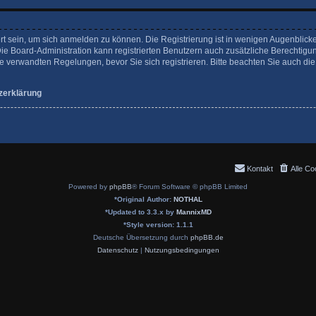
rt sein, um sich anmelden zu können. Die Registrierung ist in wenigen Augenblicke
Die Board-Administration kann registrierten Benutzern auch zusätzliche Berechtigu
verwandten Regelungen, bevor Sie sich registrieren. Bitte beachten Sie auch die
zerklärung
Kontakt
Alle Co
Powered by
phpBB
® Forum Software © phpBB Limited
*
Original Author:
NOTHAL
*
Updated to 3.3.x by
MannixMD
*
Style version: 1.1.1
Deutsche Übersetzung durch
phpBB.de
Datenschutz
|
Nutzungsbedingungen