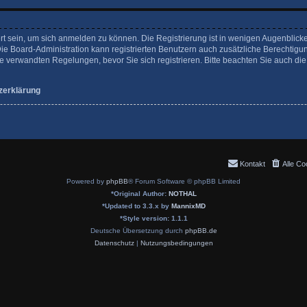
rt sein, um sich anmelden zu können. Die Registrierung ist in wenigen Augenblicke
Die Board-Administration kann registrierten Benutzern auch zusätzliche Berechtigu
verwandten Regelungen, bevor Sie sich registrieren. Bitte beachten Sie auch die
zerklärung
Kontakt
Alle Co
Powered by
phpBB
® Forum Software © phpBB Limited
*
Original Author:
NOTHAL
*
Updated to 3.3.x by
MannixMD
*
Style version: 1.1.1
Deutsche Übersetzung durch
phpBB.de
Datenschutz
|
Nutzungsbedingungen