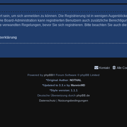
rt sein, um sich anmelden zu können. Die Registrierung ist in wenigen Augenblicke
Die Board-Administration kann registrierten Benutzern auch zusätzliche Berechtigu
verwandten Regelungen, bevor Sie sich registrieren. Bitte beachten Sie auch die
zerklärung
Kontakt
Alle Co
Powered by
phpBB
® Forum Software © phpBB Limited
*
Original Author:
NOTHAL
*
Updated to 3.3.x by
MannixMD
*
Style version: 1.1.1
Deutsche Übersetzung durch
phpBB.de
Datenschutz
|
Nutzungsbedingungen