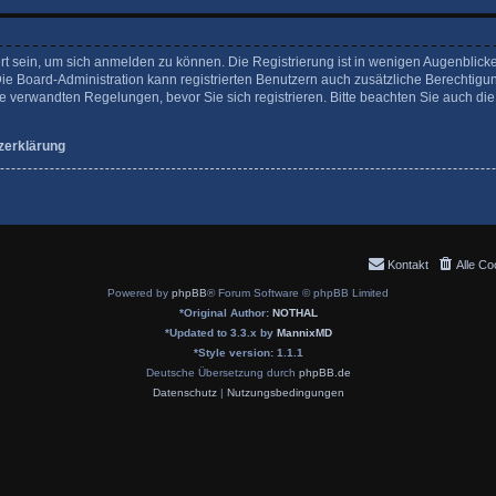
rt sein, um sich anmelden zu können. Die Registrierung ist in wenigen Augenblicke
Die Board-Administration kann registrierten Benutzern auch zusätzliche Berechtigu
verwandten Regelungen, bevor Sie sich registrieren. Bitte beachten Sie auch die
zerklärung
Kontakt
Alle Co
Powered by
phpBB
® Forum Software © phpBB Limited
*
Original Author:
NOTHAL
*
Updated to 3.3.x by
MannixMD
*
Style version: 1.1.1
Deutsche Übersetzung durch
phpBB.de
Datenschutz
|
Nutzungsbedingungen