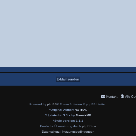
Kontakt
Alle Co
Powered by
phpBB
® Forum Software © phpBB Limited
*
Original Author:
NOTHAL
*
Updated to 3.3.x by
MannixMD
*
Style version: 1.1.1
Deutsche Übersetzung durch
phpBB.de
Datenschutz
|
Nutzungsbedingungen