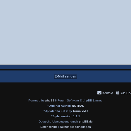
Kontakt
Alle Co
Powered by
phpBB
® Forum Software © phpBB Limited
*
Original Author:
NOTHAL
*
Updated to 3.3.x by
MannixMD
*
Style version: 1.1.1
Deutsche Übersetzung durch
phpBB.de
Datenschutz
|
Nutzungsbedingungen