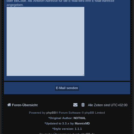
oder BBCode. Als Antwort-Adresse für die E-Mail wird Ihre E-Mail-Adresse
angegeben.
Foren-Übersicht
Alle Zeiten sind
UTC+02:00
Powered by
phpBB
® Forum Software © phpBB Limited
*
Original Author:
NOTHAL
*
Updated to 3.3.x by
MannixMD
*
Style version: 1.1.1