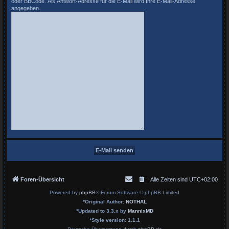
oder BBCode. Als Antwort-Adresse für die E-Mail wird Ihre E-Mail-Adresse
angegeben.
Foren-Übersicht
Alle Zeiten sind
UTC+02:00
Powered by
phpBB
® Forum Software © phpBB Limited
*
Original Author:
NOTHAL
*
Updated to 3.3.x by
MannixMD
*
Style version: 1.1.1