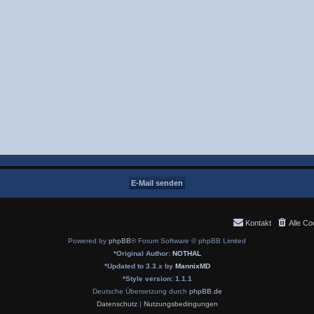
Kontakt
Alle Co
Powered by
phpBB
® Forum Software © phpBB Limited
*
Original Author:
NOTHAL
*
Updated to 3.3.x by
MannixMD
*
Style version: 1.1.1
Deutsche Übersetzung durch
phpBB.de
Datenschutz
|
Nutzungsbedingungen