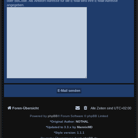
oder BBCode. Als Antwort-Adresse für die E-Mail wird Ihre E-Mail-Adresse
angegeben.
Foren-Übersicht
Alle Zeiten sind
UTC+02:00
Powered by
phpBB
® Forum Software © phpBB Limited
*
Original Author:
NOTHAL
*
Updated to 3.3.x by
MannixMD
*
Style version: 1.1.1