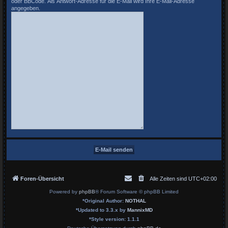
oder BBCode. Als Antwort-Adresse für die E-Mail wird Ihre E-Mail-Adresse
angegeben.
Foren-Übersicht
Alle Zeiten sind
UTC+02:00
Powered by
phpBB
® Forum Software © phpBB Limited
*
Original Author:
NOTHAL
*
Updated to 3.3.x by
MannixMD
*
Style version: 1.1.1