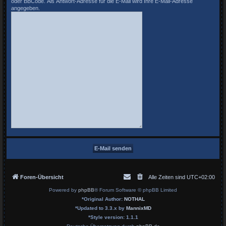
oder BBCode. Als Antwort-Adresse für die E-Mail wird Ihre E-Mail-Adresse
angegeben.
Foren-Übersicht
Alle Zeiten sind
UTC+02:00
Powered by
phpBB
® Forum Software © phpBB Limited
*
Original Author:
NOTHAL
*
Updated to 3.3.x by
MannixMD
*
Style version: 1.1.1