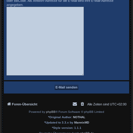
oder BBCode. Als Antwort-Adresse für die E-Mail wird Ihre E-Mail-Adresse
angegeben.
Foren-Übersicht
Alle Zeiten sind
UTC+02:00
Powered by
phpBB
® Forum Software © phpBB Limited
*
Original Author:
NOTHAL
*
Updated to 3.3.x by
MannixMD
*
Style version: 1.1.1