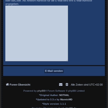
oder BBCode. Als Antwort-Adresse für die E-Mail wird Ihre E-Mail-Adresse
angegeben.
Foren-Übersicht
Alle Zeiten sind
UTC+02:00
Powered by
phpBB
® Forum Software © phpBB Limited
*
Original Author:
NOTHAL
*
Updated to 3.3.x by
MannixMD
*
Style version: 1.1.1