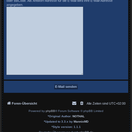
oder BBCode. Als Antwort-Adresse für die E-Mail wird Ihre E-Mail-Adresse
angegeben.
Foren-Übersicht
Alle Zeiten sind
UTC+02:00
Powered by
phpBB
® Forum Software © phpBB Limited
*
Original Author:
NOTHAL
*
Updated to 3.3.x by
MannixMD
*
Style version: 1.1.1