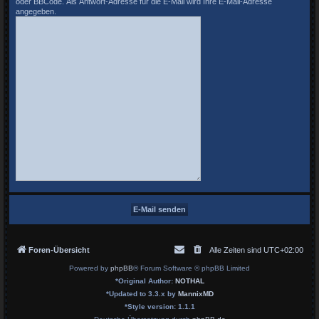
oder BBCode. Als Antwort-Adresse für die E-Mail wird Ihre E-Mail-Adresse
angegeben.
Foren-Übersicht
Alle Zeiten sind
UTC+02:00
Powered by
phpBB
® Forum Software © phpBB Limited
*
Original Author:
NOTHAL
*
Updated to 3.3.x by
MannixMD
*
Style version: 1.1.1