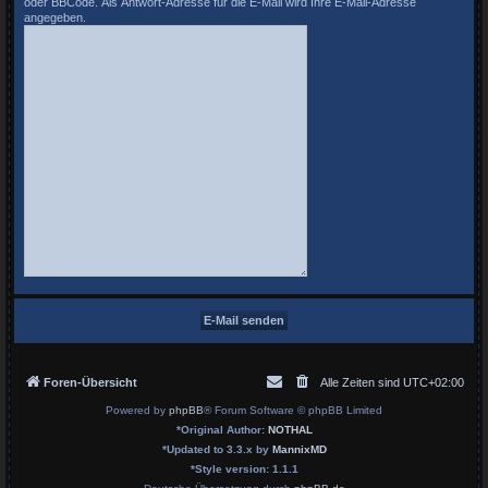
oder BBCode. Als Antwort-Adresse für die E-Mail wird Ihre E-Mail-Adresse
angegeben.
Foren-Übersicht
Alle Zeiten sind
UTC+02:00
Powered by
phpBB
® Forum Software © phpBB Limited
*
Original Author:
NOTHAL
*
Updated to 3.3.x by
MannixMD
*
Style version: 1.1.1