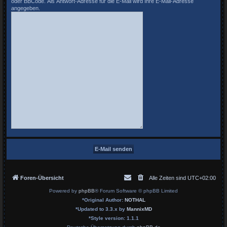
oder BBCode. Als Antwort-Adresse für die E-Mail wird Ihre E-Mail-Adresse
angegeben.
Foren-Übersicht
Alle Zeiten sind
UTC+02:00
Powered by
phpBB
® Forum Software © phpBB Limited
*
Original Author:
NOTHAL
*
Updated to 3.3.x by
MannixMD
*
Style version: 1.1.1