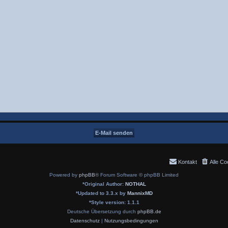
Kontakt
Alle Co
Powered by
phpBB
® Forum Software © phpBB Limited
*
Original Author:
NOTHAL
*
Updated to 3.3.x by
MannixMD
*
Style version: 1.1.1
Deutsche Übersetzung durch
phpBB.de
Datenschutz
|
Nutzungsbedingungen