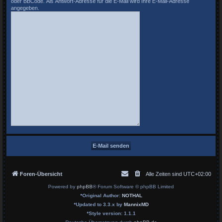
oder BBCode. Als Antwort-Adresse für die E-Mail wird Ihre E-Mail-Adresse
angegeben.
Foren-Übersicht
Alle Zeiten sind
UTC+02:00
Powered by
phpBB
® Forum Software © phpBB Limited
*
Original Author:
NOTHAL
*
Updated to 3.3.x by
MannixMD
*
Style version: 1.1.1