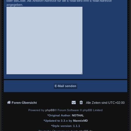
oder BBCode. Als Antwort-Adresse für die E-Mail wird Ihre E-Mail-Adresse
angegeben.
Foren-Übersicht
Alle Zeiten sind
UTC+02:00
Powered by
phpBB
® Forum Software © phpBB Limited
*
Original Author:
NOTHAL
*
Updated to 3.3.x by
MannixMD
*
Style version: 1.1.1