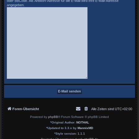
oder BBCode. Als Antwort-Adresse für die E-Mail wird Ihre E-Mail-Adresse
angegeben.
Foren-Übersicht
Alle Zeiten sind
UTC+02:00
Powered by
phpBB
® Forum Software © phpBB Limited
*
Original Author:
NOTHAL
*
Updated to 3.3.x by
MannixMD
*
Style version: 1.1.1