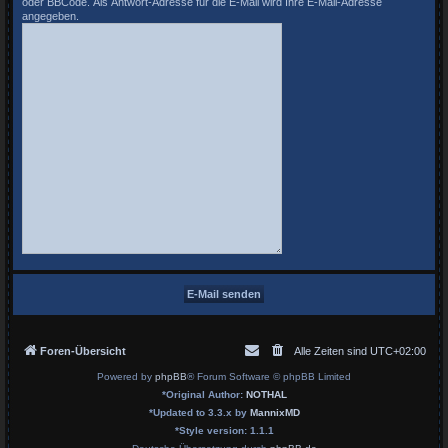
oder BBCode. Als Antwort-Adresse für die E-Mail wird Ihre E-Mail-Adresse
angegeben.
Foren-Übersicht
Alle Zeiten sind
UTC+02:00
Powered by
phpBB
® Forum Software © phpBB Limited
*
Original Author:
NOTHAL
*
Updated to 3.3.x by
MannixMD
*
Style version: 1.1.1